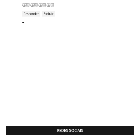
👏🏻👏🏻👏🏻👏🏻
Responder
Excluir
REDES SOCIAIS