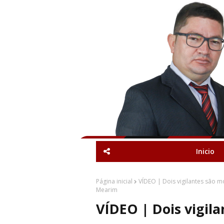
Inicio
Página inicial
VÍDEO | Dois vigilantes são m
Mearim
VÍDEO | Dois vigil