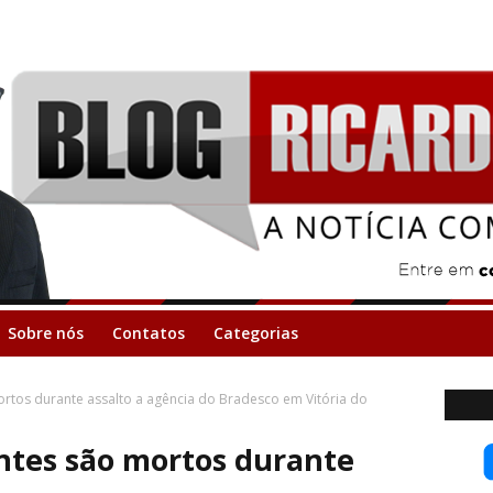
Sobre nós
Contatos
Categorias
ortos durante assalto a agência do Bradesco em Vitória do
antes são mortos durante