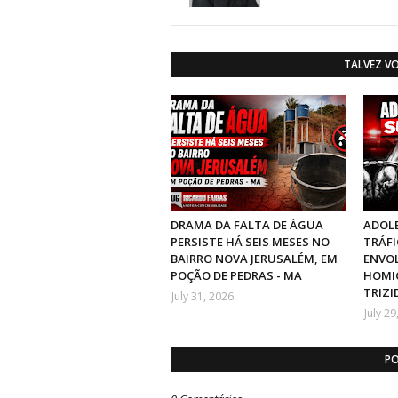
TALVEZ V
DRAMA DA FALTA DE ÁGUA
ADOLE
PERSISTE HÁ SEIS MESES NO
TRÁFI
BAIRRO NOVA JERUSALÉM, EM
ENVO
POÇÃO DE PEDRAS - MA
HOMIC
TRIZI
July 31, 2026
July 29
PO