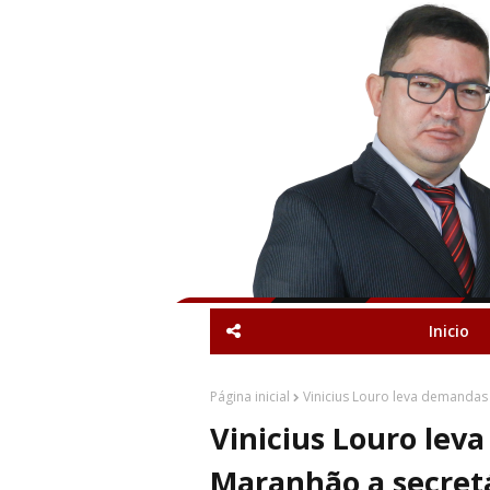
Inicio
Página inicial
Vinicius Louro leva demandas
Vinicius Louro lev
Maranhão a secret