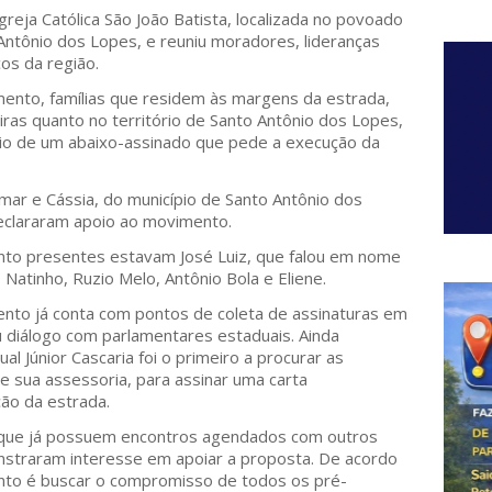
reja Católica São João Batista, localizada no povoado
Antônio dos Lopes, e reuniu moradores, lideranças
cos da região.
ento, famílias que residem às margens da estrada,
ras quanto no território de Santo Antônio dos Lopes,
eio de um abaixo-assinado que pede a execução da
mar e Cássia, do município de Santo Antônio dos
eclararam apoio ao movimento.
to presentes estavam José Luiz, que falou em nome
Natinho, Ruzio Melo, Antônio Bola e Eliene.
nto já conta com pontos de coleta de assinaturas em
 diálogo com parlamentares estaduais. Ainda
l Júnior Cascaria foi o primeiro a procurar as
e sua assessoria, para assinar uma carta
ão da estrada.
 que já possuem encontros agendados com outros
straram interesse em apoiar a proposta. De acordo
ento é buscar o compromisso de todos os pré-