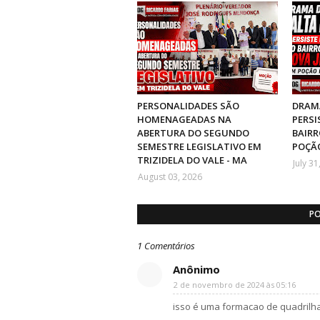
PERSONALIDADES SÃO
DRAMA
HOMENAGEADAS NA
PERSI
ABERTURA DO SEGUNDO
BAIRR
SEMESTRE LEGISLATIVO EM
POÇÃO
TRIZIDELA DO VALE - MA
July 31
August 03, 2026
PO
1 Comentários
Anônimo
2 de novembro de 2024 às 05:16
isso é uma formacao de quadrilha 