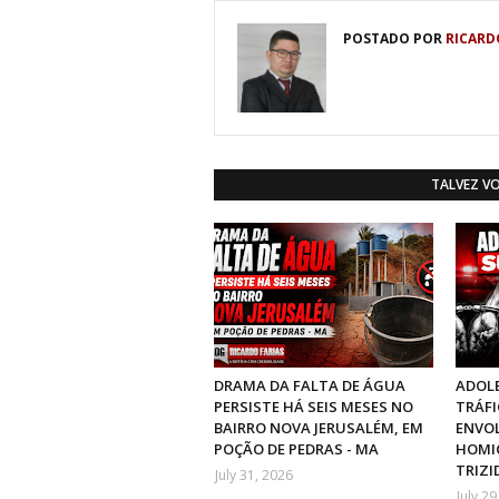
POSTADO POR
RICARD
TALVEZ V
DRAMA DA FALTA DE ÁGUA
ADOLE
PERSISTE HÁ SEIS MESES NO
TRÁFI
BAIRRO NOVA JERUSALÉM, EM
ENVO
POÇÃO DE PEDRAS - MA
HOMIC
TRIZI
July 31, 2026
July 29