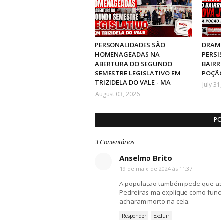
PERSONALIDADES SÃO
DRAMA
HOMENAGEADAS NA
PERSI
ABERTURA DO SEGUNDO
BAIRR
SEMESTRE LEGISLATIVO EM
POÇÃO
TRIZIDELA DO VALE - MA
July 31
August 03, 2026
PO
3 Comentários
Anselmo Brito
19 de maio de 2024 às 11:37
A população também pede que as a
Pedreiras-ma explique como func
acharam morto na cela.
Responder
Excluir