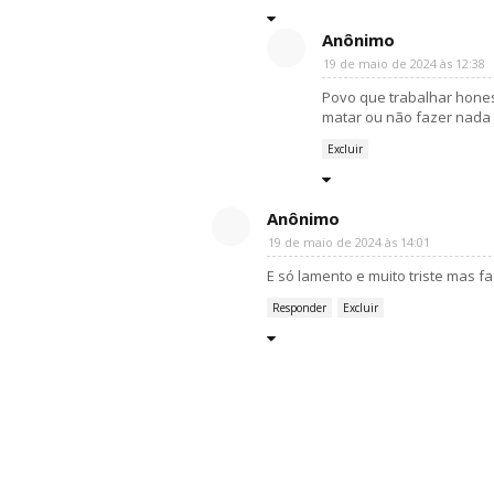
Anônimo
19 de maio de 2024 às 12:38
Povo que trabalhar hones
matar ou não fazer nada 
Excluir
Anônimo
19 de maio de 2024 às 14:01
E só lamento e muito triste mas f
Responder
Excluir