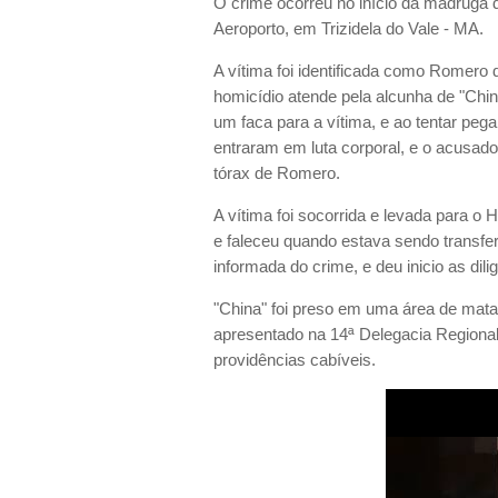
O crime ocorreu no início da madruga de
Aeroporto, em Trizidela do Vale - MA.
A vítima foi identificada como Romero 
homicídio atende pela alcunha de "Chi
um faca para a vítima, e ao tentar pegar
entraram em luta corporal, e o acusado
tórax de Romero.
A vítima foi socorrida e levada para o H
e faleceu quando estava sendo transferi
informada do crime, e deu inicio as dil
"China" foi preso em uma área de mat
apresentado na 14ª Delegacia Regional
providências cabíveis.