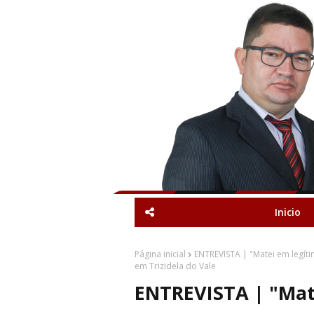
Inicio
Página inicial
ENTREVISTA | "Matei em legít
em Trizidela do Vale
ENTREVISTA | "Mate