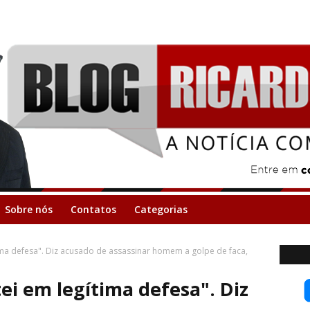
Sobre nós
Contatos
Categorias
ima defesa". Diz acusado de assassinar homem a golpe de faca,
i em legítima defesa". Diz