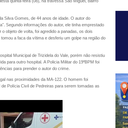
sta quinta-feira (08), na travessa São Miguel, bairro
da Silva Gomes, de 44 anos de idade. O autor do
na". Segundo informações do autor, ele tinha emprestado
 o objeto de volta, foi agredido a panadas, os dois
 tomou a faca da vítima e desferiu um golpe na região do
ospital Municipal de Trizidela do Vale, porém não resistiu
da para outro hospital. A Policia Militar do 19ºBPM foi
igências para prender o autor do crime.
agal nas proximidades da MA-122. O homem foi
 de Polícia Civil de Pedreiras para serem tomadas as