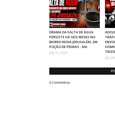
DRAMA DA FALTA DE ÁGUA
ADOLE
PERSISTE HÁ SEIS MESES NO
TRÁFI
BAIRRO NOVA JERUSALÉM, EM
ENVO
POÇÃO DE PEDRAS - MA
HOMIC
TRIZI
July 31, 2026
July 29
PO
0 Comentários