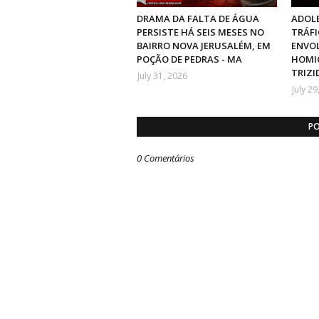
DRAMA DA FALTA DE ÁGUA
ADOLE
PERSISTE HÁ SEIS MESES NO
TRÁFI
BAIRRO NOVA JERUSALÉM, EM
ENVO
POÇÃO DE PEDRAS - MA
HOMIC
TRIZI
July 31, 2026
July 29
PO
0 Comentários