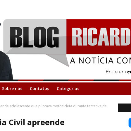
Sobre nós
Contatos
Categorias
reende adolescente que pilotava motocicleta durante tentativa de
ia Civil apreende