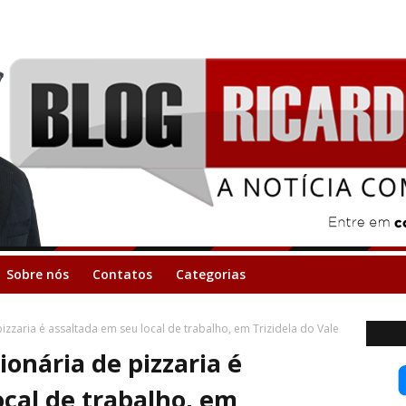
Sobre nós
Contatos
Categorias
izzaria é assaltada em seu local de trabalho, em Trizidela do Vale
onária de pizzaria é
ocal de trabalho, em