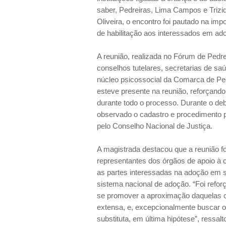
saber, Pedreiras, Lima Campos e Trizide
Oliveira, o encontro foi pautado na im
de habilitação aos interessados em ado
A reunião, realizada no Fórum de Pedre
conselhos tutelares, secretarias de sa
núcleo psicossocial da Comarca de Ped
esteve presente na reunião, reforçand
durante todo o processo. Durante o deb
observado o cadastro e procedimento p
pelo Conselho Nacional de Justiça.
A magistrada destacou que a reunião fo
representantes dos órgãos de apoio à c
as partes interessadas na adoção em s
sistema nacional de adoção. “Foi reforç
se promover a aproximação daquelas cr
extensa, e, excepcionalmente buscar o
substituta, em última hipótese”, ressal