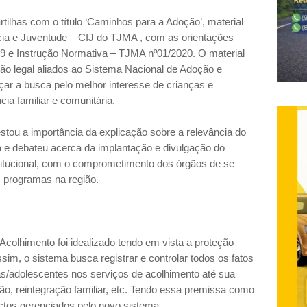
rtilhas com o título ‘Caminhos para a Adoção’, material
cia e Juventude – CIJ do TJMA , com as orientações
9 e Instrução Normativa – TJMA nº01/2020. O material
ção legal aliados ao Sistema Nacional de Adoção e
çar a busca pelo melhor interesse de crianças e
cia familiar e comunitária.
stou a importância da explicação sobre a relevância do
a e debateu acerca da implantação e divulgação do
stitucional, com o comprometimento dos órgãos de se
s programas na região.
colhimento foi idealizado tendo em vista a proteção
ssim, o sistema busca registrar e controlar todos os fatos
as/adolescentes nos serviços de acolhimento até sua
ção, reintegração familiar, etc. Tendo essa premissa como
tos gerenciados pelo novo sistema.