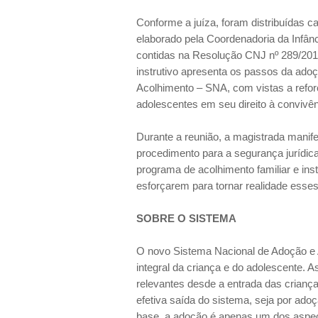
Conforme a juíza, foram distribuídas ca
elaborado pela Coordenadoria da Infân
contidas na Resolução CNJ nº 289/201
instrutivo apresenta os passos da ado
Acolhimento – SNA, com vistas a refor
adolescentes em seu direito à convivên
Durante a reunião, a magistrada manife
procedimento para a segurança jurídic
programa de acolhimento familiar e in
esforçarem para tornar realidade esse
SOBRE O SISTEMA
O novo Sistema Nacional de Adoção e A
integral da criança e do adolescente. A
relevantes desde a entrada das crianç
efetiva saída do sistema, seja por ado
base, a adoção é apenas um dos aspec