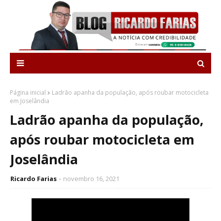
Página inicial
Ladrão apanha da população, após roubar motocicleta
em Joselândia
Ladrão apanha da população,
após roubar motocicleta em
Joselândia
Ricardo Farias
novembro 16, 2021