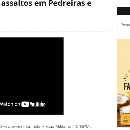
 assaltos em Pedreiras e
ntes apreendidos pela Polícia Militar do 19°BPM,