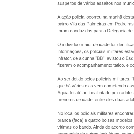
suspeitos de vários assaltos nos municí
A ação policial ocorreu na manhã desta 
bairro Vila das Palmeiras em Pedreira
foram conduzidas para a Delegacia de P
O indivíduo maior de idade foi identi
informações, os policiais militares es
infrator, de alcunha "BB", avistou o 
fizeram o acompanhamento tático, e co
Ao ser detido pelos policiais militares
que há vários dias vem cometendo assa
Águia foi até ao local citado pelo ado
menores de idade, entre eles duas ado
No local os policiais militares encont
branca (faca) e quatro bolsas modelos f
vítimas do bando. Ainda de acordo com 
companhia de outros indivíduos, esta