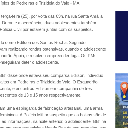
pios de Pedreiras e Trizidela do Vale - MA.
terça-feira (25), por volta das 09h, na rua Santa Amália
s. Durante a ocorrência, duas adolescentes também
olícia Civil por estarem juntas com os suspeitos.
ficado como Edílson dos Santos Rocha. Segundo
tavam realizando rondas ostensivas, quando o adolescente
Esquadrão Águia, e resolveu empreender fuga. Os PMs
nseguiram deter o adolescente.
, "BB" disse onde estava seu comparsa Edilson, indivíduo
ltos em Pedreiras e Trizidela do Vale. O Esquadrão
lescente, e encontrou Edilson em companhia de três
lescentes de 13 e 15 anos respectivamente.
raram uma espingarda de fabricação artesanal, uma arma
emininos. A Polícia Militar suspeita que as bolsas são de
as informações, na noite anterior, o adolescente "BB" na
vam em uma motocicleta Honda Pop de cor vermelha, que