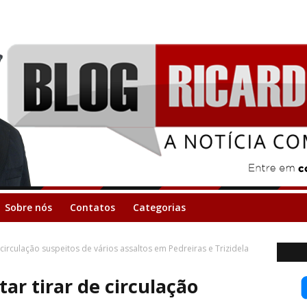
Sobre nós
Contatos
Categorias
e circulação suspeitos de vários assaltos em Pedreiras e Trizidela
tar tirar de circulação