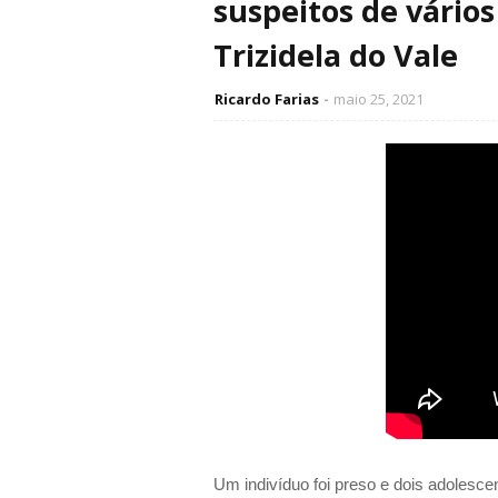
suspeitos de vários
Trizidela do Vale
Ricardo Farias
maio 25, 2021
Um indivíduo foi preso e dois adolesce