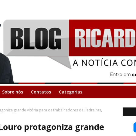
Sobre nós
Contatos
Categorias
goniza grande vitória para os trabalhadores de Pedreiras,
 Louro protagoniza grande