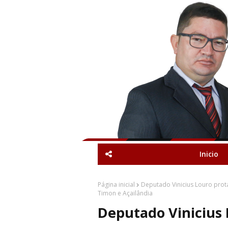
Inicio
Página inicial
Deputado Vinicius Louro prota
Timon e Açailândia
Deputado Vinicius