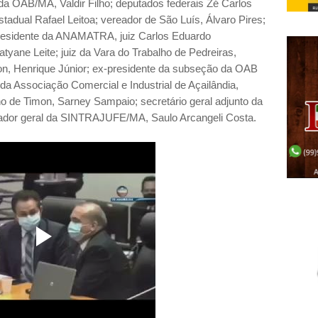
o da OAB/MA, Valdir Filho; deputados federais Zé Carlos
tadual Rafael Leitoa; vereador de São Luís, Álvaro Pires;
 presidente da ANAMATRA, juiz Carlos Eduardo
tyane Leite; juiz da Vara do Trabalho de Pedreiras,
on, Henrique Júnior; ex-presidente da subseção da OAB
 da Associação Comercial e Industrial de Açailândia,
o de Timon, Sarney Sampaio; secretário geral adjunto da
nador geral da SINTRAJUFE/MA, Saulo Arcangeli Costa.