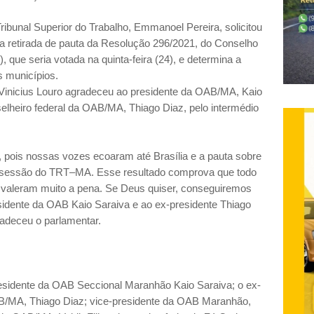
ribunal Superior do Trabalho, Emmanoel Pereira, solicitou
, a retirada de pauta da Resolução 296/2021, do Conselho
 que seria votada na quinta-feira (24), e determina a
rês municípios.
o Vinicius Louro agradeceu ao presidente da OAB/MA, Kaio
selheiro federal da OAB/MA, Thiago Diaz, pelo intermédio
, pois nossas vozes ecoaram até Brasília e a pauta sobre
da sessão do TRT–MA. Esse resultado comprova que todo
, valeram muito a pena. Se Deus quiser, conseguiremos
sidente da OAB Kaio Saraiva e ao ex-presidente Thiago
radeceu o parlamentar.
residente da OAB Seccional Maranhão Kaio Saraiva; o ex-
AB/MA, Thiago Diaz; vice-presidente da OAB Maranhão,