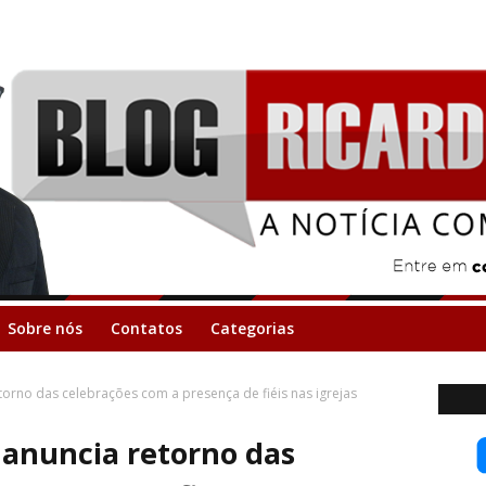
Sobre nós
Contatos
Categorias
torno das celebrações com a presença de fiéis nas igrejas
 anuncia retorno das