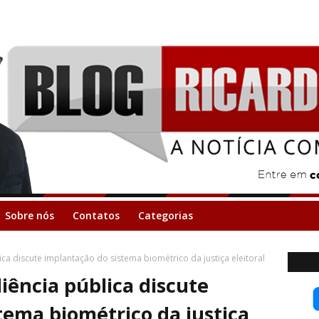
Sobre nós
Contatos
Categorias
a discute implantação do sistema biométrico da justiça eleitoral
ência pública discute
tema biométrico da justiça